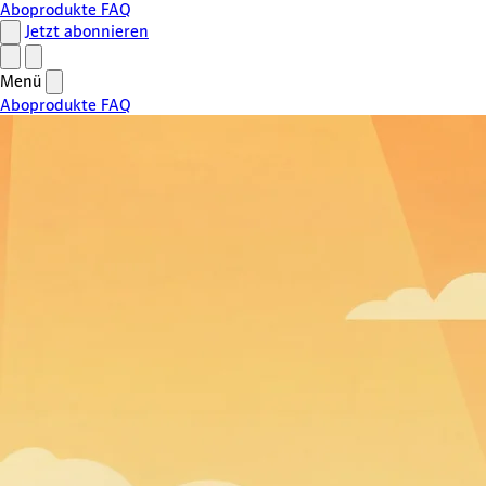
Aboprodukte
FAQ
Jetzt abonnieren
Menü
Aboprodukte
FAQ