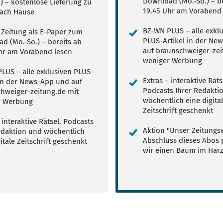
Download (Mo.-So.) – be
.) – kostenlose Lieferung zu
19.45 Uhr am Vorabend 
ach Hause
BZ-WN PLUS – alle exkl
e Zeitung als E-Paper zum
PLUS-Artikel in der Ne
d (Mo.-So.) – bereits ab
auf braunschweiger-zei
hr am Vorabend lesen
weniger Werbung
LUS – alle exklusiven PLUS-
Extras – interaktive Räts
 in der News-App und auf
Podcasts Ihrer Redakti
hweiger-zeitung.de mit
wöchentlich eine digita
r Werbung
Zeitschrift geschenkt
 interaktive Rätsel, Podcasts
Aktion "Unser Zeitungsw
edaktion und wöchentlich
Abschluss dieses Abos 
itale Zeitschrift geschenkt
wir einen Baum im Har