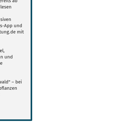
reits ab
lesen
usiven
ws-App und
tung.de mit
el,
on und
le
ald" – bei
pflanzen
z