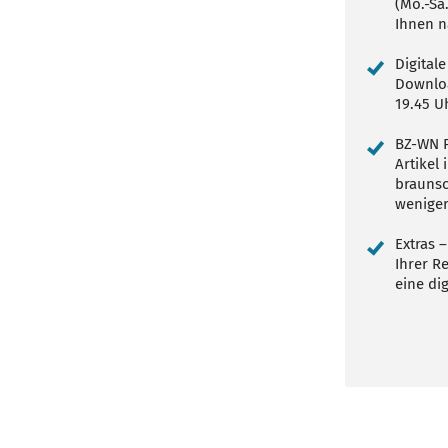
(Mo.-Sa
Ihnen n
Digital
Downloa
19.45 U
BZ-WN P
Artikel
braunsc
wenige
Extras –
Ihrer R
eine dig