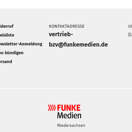
iderruf
KONTAKTADRESSE
U
vertrieb-
eisliste
bzv@funkemedien.de
ewsletter-Anmeldung
bo kündigen
ersand