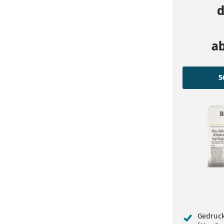
d
a
Gedruck